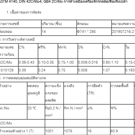
STM 4140, DIN 42CrMo4, GB4 2CrMo การทำเหมืองเครื่องจักรกลล้อเฟืองจิ้งเปล่า
เนื้อหาของการจัดส่ง
รายการเลขที่
ปริมาณ (ชิ้น)
ลักษณะ
หมายเลขความ
ล้อปลอม
14
Φ741 * 285
201907216-2
. การวิเคราะห์ทางเคมี
หมายเลข
C%
ศรี%
Mn%
S%
Cr%
โม
ความร้อน
42CrMo
0.38-0.43
0.10-0.35
0.75-1.00
0.008-0.016
0.80-1.10
0.15-
1510128
0.39
0.24
0.75
0.008
1.07
0.183
C. การทดสอบคุณสมบัติทางกล
ตัวอย่าง
ทดสอบ
ความแข็ง
แรงดึง
การยืดตัว
การลดพื้นที่
อุณหภูมิ
แรงของ
(TR)
ผลผลิต
Nr./No
20 ℃
Rp0.2 N /
Rm N / mm²
a%
Ψ%
mm²
42CrMo
ตำแหน่งตัวอย่าง 1 (T)
1001
1076
16
60.9