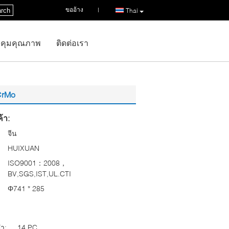
ขออ้าง
|
rch
Thai
คุมคุณภาพ
ติดต่อเรา
CrMo
้า:
จีน
HUIXUAN
ISO9001：2008，
BV,SGS,IST,UL.CTI
Φ741 * 285
่ำ:
14 PC