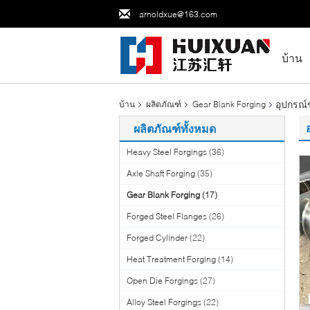
arnoldxue@163.com
บ้าน
อุปกรณ์
บ้าน
ผลิตภัณฑ์
Gear Blank Forging
ผลิตภัณฑ์ทั้งหมด
Heavy Steel Forgings
(36)
Axle Shaft Forging
(35)
Gear Blank Forging
(17)
Forged Steel Flanges
(26)
Forged Cylinder
(22)
Heat Treatment Forging
(14)
Open Die Forgings
(27)
Alloy Steel Forgings
(22)