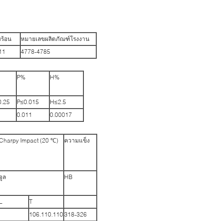
ร้อน
หมายเลขผลิตภัณฑ์โรงงาน
11
4778-4785
P%
H%
0.25
P≤0.015
H≤2.5
0.011
0.00017
Charpy Impact (20 ℃)
ความแข็ง
จูล
HB
L
T
106.110.110
318-326