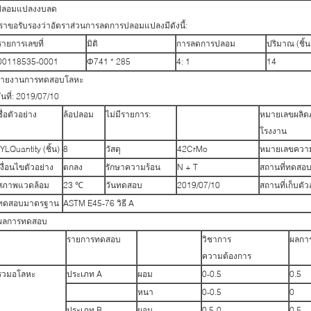
ปลอมแปลงงบลด
ราขอรับรองว่าอัตราส่วนการลดการปลอมแปลงมีดังนี้:
รายการเลขที่
มิติ
การลดการปลอม
ปริมาณ (ชิ้น
00118535-0001
Φ741 * 285
4: 1
14
รายงานการทดสอบโลหะ
ันที่: 2019/07/10
ชื่อตัวอย่าง
ล้อปลอม
ไม่มีรายการ:
หมายเลขผลิต
โรงงาน
-YLQuantity (ชิ้น)
8
วัสดุ
42CrMo
หมายเลขความ
เงื่อนไขตัวอย่าง
ตกลง
รักษาความร้อน
N + T
สถานที่ทดสอ
สภาพแวดล้อม
23 ℃
วันทดสอบ
2019/07/10
สถานที่เก็บตัว
ทดสอบมาตรฐาน
ASTM E45-76 วิธี A
ผลการทดสอบ
รายการทดสอบ
วิชาการ
ผลกา
ความต้องการ
รวมอโลหะ
ประเภท A
ผอม
0-0.5
0.5
หนา
0-0.5
0
ประเภท B
ผอม
0.5-0
0.5