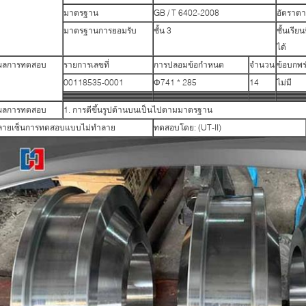
มาตรฐาน
GB / T 6402-2008
อัตราตา
มาตรฐานการยอมรับ
ชั้น 3
ชั้นเรียน
ได้
ผลการทดสอบ
รายการเลขที่
การปลอมข้อกำหนด
จำนวน
ข้อบกพร
00118535-0001
Φ741 * 285
14
ไม่มี
ผลการทดสอบ
1. การตีขึ้นรูปด้านบนเป็นไปตามมาตรฐาน
ลายเซ็นการทดสอบแบบไม่ทำลาย
ทดสอบโดย: (UT-II)