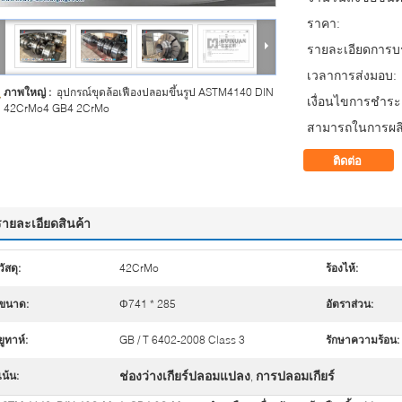
ราคา:
รายละเอียดการบร
เวลาการส่งมอบ:
ภาพใหญ่ :
อุปกรณ์ขุดล้อเฟืองปลอมขึ้นรูป ASTM4140 DIN
เงื่อนไขการชำระเ
42CrMo4 GB4 2CrMo
สามารถในการผลิ
ติดต่อ
รายละเอียดสินค้า
วัสดุ:
42CrMo
ร้องไห้:
ขนาด:
Φ741 * 285
อัตราส่วน:
ยูทาห์:
GB / T 6402-2008 Class 3
รักษาความร้อน:
ช่องว่างเกียร์ปลอมแปลง
การปลอมเกียร์
เน้น:
,