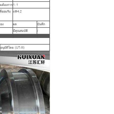
มต้องการ
1: 1
ที่ยอมรับ
≤Φ4.2
่อง
ผล
บันทึก
มีคุณสมบัติ
/
อนุมัติโดย: (UT-III)