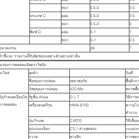
หนา
0.5-0
0.5
ประเภท C
ผอม
0.5-0
0.5
หนา
0.5-0
0
พิมพ์ D
ผอม
0-1
1
หนา
0-1
0.5
ขนาดเกรน
≥6
7
คำชี้แจง: รายงานนี้รับผิดชอบเฉพาะตัวอย่างเท่านั้น
รับรองการทดสอบอัลตราโซนิก
อะไหล่
ลูกค้า
วันที่
ชื่อของการปลอม
เพลาฟอร์จ
พื้นผิว
วัสดุของการปลอม
42CrMo
สภาพพื้
ข้อกำหนดเงื่อนไข
รัฐชิ้น Woke
Q + T
วิธีการ
การทดสอบ
เครื่องดนตรีรุ่น
HNW-6100
ความไว
ทำงาน
รุ่น Prode
2.5P20
วิธีเชื่อ
รูปแบบบล็อก
CS-1 ล่างสุดสงบ
couplan
กวาด
ทางลึก
การชดเช