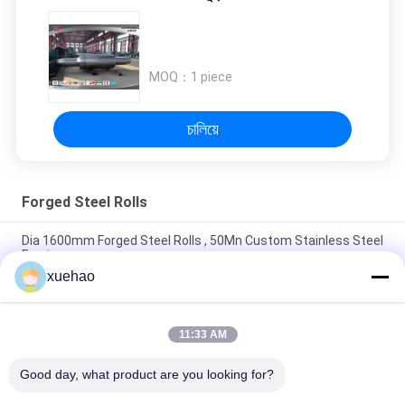
MOQ：
1 piece
চালিয়ে
Forged Steel Rolls
Dia 1600mm Forged Steel Rolls , 50Mn Custom Stainless Steel
Forging
xuehao
Die Forging High Speed Roller Cast Steel High Hardness For Roll
Mill
11:33 AM
JIS Rough Open Die Forging Mechanical Vertical Grinding Roller
Shaft
Good day, what product are you looking for?