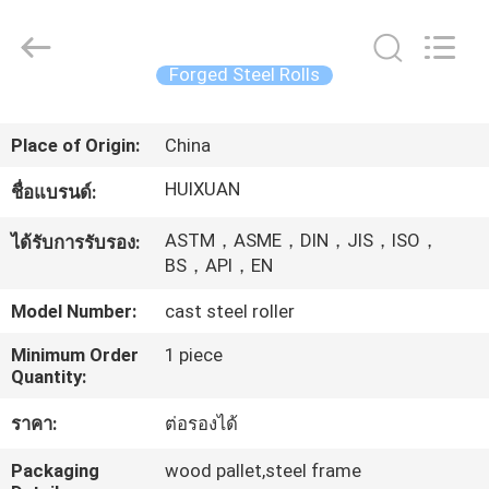
JIANGSU
HUI
XUAN
NEW
ENERGY
Forged Steel Rolls
EQUIPMENT
CO.,LTD.
All
บ้าน
Rights
Reserved.
Place of Origin:
China
HUIXUAN
ชื่อแบรนด์:
สินค้า
ASTM，ASME，DIN，JIS，ISO，
ได้รับการรับรอง:
BS，API，EN
วิดีโอ
Model Number:
cast steel roller
Minimum Order
1 piece
เกี่ยว
Quantity:
กับ
ราคา:
ต่อรองได้
เรา
Packaging
wood pallet,steel frame