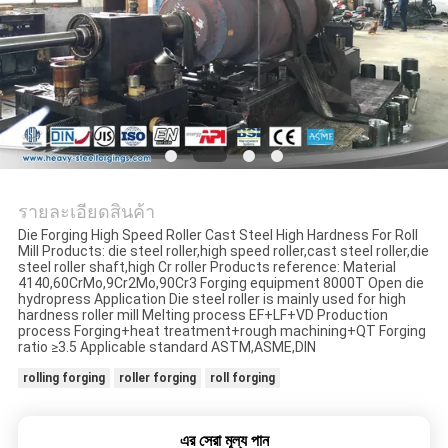
POLICY
รายละเอียดสินค้า
Die Forging High Speed Roller Cast Steel High Hardness For Roll
Mill Products: die steel roller,high speed roller,cast steel roller,die
steel roller shaft,high Cr roller Products reference: Material
4140,60CrMo,9Cr2Mo,90Cr3 Forging equipment 8000T Open die
hydropress Application Die steel roller is mainly used for high
hardness roller mill Melting process EF+LF+VD Production
process Forging+heat treatment+rough machining+QT Forging
ratio ≥3.5 Applicable standard ASTM,ASME,DIN
rolling forging
roller forging
roll forging
এর সেরা মূল্য পান