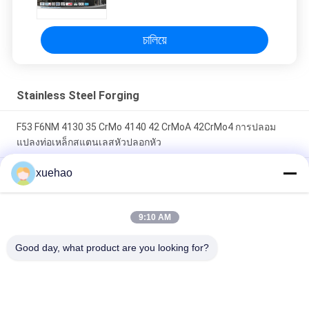
แผ่น
চালিয়ে
Stainless Steel Forging
F53 F6NM 4130 35 CrMo 4140 42 CrMoA 42CrMo4 การปลอม
แปลงท่อเหล็กสแตนเลสหัวปลอกหัว
xuehao
บอลวาล์วรอยปกสแตนเลสปลอม A105 LF2 F304 304L F316 316L
F51 F53
ชิ้นส่วนเหล็กปลอมแปลงเหล็กหนักหน้าที่ ASME ภาชนะหลอมความ
9:10 AM
ดันแผ่น
Good day, what product are you looking for?
หมวดหมู่ยอดนิยม
ทั้งหมด