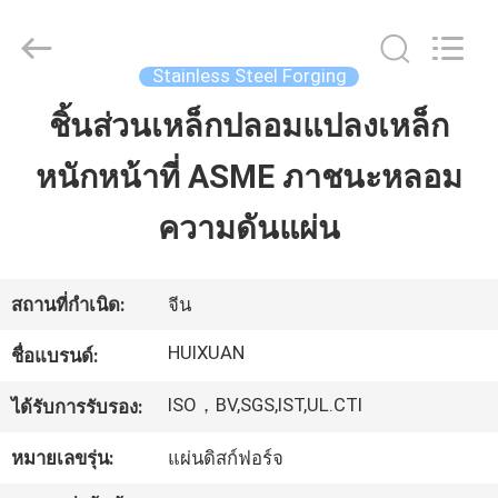
JIANGSU
HUI
XUAN
NEW
ENERGY
Stainless Steel Forging
EQUIPMENT
CO.,LTD.
All
ชิ้นส่วนเหล็กปลอมแปลงเหล็ก
บ้าน
Rights
Reserved.
หนักหน้าที่ ASME ภาชนะหลอม
สินค้า
ความดันแผ่น
วิดีโอ
สถานที่กำเนิด:
จีน
HUIXUAN
ชื่อแบรนด์:
เกี่ยว
ISO，BV,SGS,IST,UL.CTI
ได้รับการรับรอง:
กับ
หมายเลขรุ่น:
แผ่นดิสก์ฟอร์จ
เรา