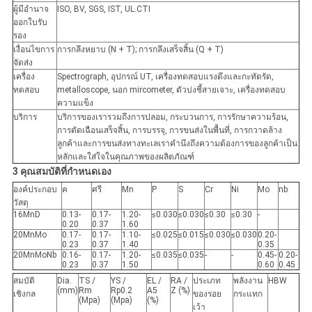
ผู้มีอำนาจ
ISO, BV, SGS, IST, UL.CTI
ออกใบรับ
รอง
เงื่อนไขการ
การกลึงหยาบ (N + T); การกลึงเสร็จสิ้น (Q + T)
จัดส่ง
เครื่อง
Spectrograph, อุปกรณ์ UT, เครื่องทดสอบแรงดึงและกะทัดรัด,
ทดสอบ
metalloscope, นอก mircometer, ตัวบ่งชี้สายเจาะ, เครื่องทดสอบ
ความแข็ง
บริการ
บริการของเรารวมถึงการปลอม, กระบวนการ, การรักษาความร้อน,
การตัดเฉือนเสร็จสิ้น, การบรรจุ, การขนส่งในพื้นที่, การกวาดล้าง
ลูกค้าและการขนส่งทางทะเลเราคำนึงถึงความต้องการของลูกค้าเป็น
หลักและใส่ใจในคุณภาพของผลิตภัณฑ์
3 คุณสมบัติที่กำหนดเอง
องค์ประกอบ
ค
ศรี
Mn
P
S
Cr
Ni
Mo
nb
วัสดุ
16MnD
0.13-
0.17-
1.20-
≤0.030
≤0.030
≤0.30
≤0.30
-
0.20
0.37
1.60
20MnMo
0.17-
0.17-
1.10-
≤0.025
≤0.015
≤0.030
≤0.030
0.20-
0.23
0.37
1.40
0.35
20MnMoNb
0.16-
0.17-
1.20-
≤0.035
≤0.035
-
-
0.45-
0.20-
0.23
0.37
1.50
0.60
0.45
สมบัติ
Dia.
TS /
YS /
EL /
RA /
ประเภท
พลังงาน
HBW
(mm)
Rm
Rp0.2
A5
Z (%)
เชิงกล
ของรอย
กระแทก
(Mpa)
(Mpa)
(%)
เว้า