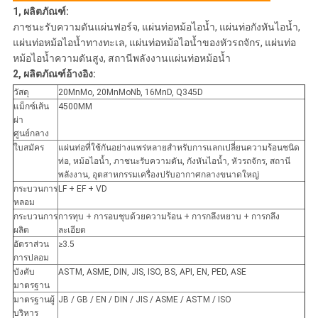
1, ผลิตภัณฑ์:
ภาชนะรับความดันแผ่นฟอร์จ, แผ่นท่อหม้อไอน้ำ, แผ่นท่อกังหันไอน้ำ,
แผ่นท่อหม้อไอน้ำทางทะเล, แผ่นท่อหม้อไอน้ำของหัวรถจักร, แผ่นท่อ
หม้อไอน้ำความดันสูง, สถานีพลังงานแผ่นท่อหม้อน้ำ
2, ผลิตภัณฑ์อ้างอิง:
วัสดุ
20MnMo, 20MnMoNb, 16MnD, Q345D
แม็กซ์เส้น
4500MM
ผ่า
ศูนย์กลาง
ใบสมัคร
แผ่นท่อที่ใช้กันอย่างแพร่หลายสำหรับการแลกเปลี่ยนความร้อนชนิด
ท่อ, หม้อไอน้ำ, ภาชนะรับความดัน, กังหันไอน้ำ, หัวรถจักร, สถานี
พลังงาน, อุตสาหกรรมเครื่องปรับอากาศกลางขนาดใหญ่
กระบวนการ
LF + EF + VD
หลอม
กระบวนการ
การทุบ + การอบชุบด้วยความร้อน + การกลึงหยาบ + การกลึง
ผลิต
ละเอียด
อัตราส่วน
≥3.5
การปลอม
บังคับ
ASTM, ASME, DIN, JIS, ISO, BS, API, EN, PED, ASE
มาตรฐาน
มาตรฐานผู้
JB / GB / EN / DIN / JIS / ASME / ASTM / ISO
บริหาร