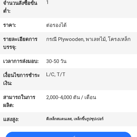
1
จำนวนสั่งซื้อขั้น
ต่ำ:
ทัวร์
ราคา:
ต่อรองได้
โรงงาน
รายละเอียดการ
กรณี Plywooden, พาเลทไม้, โครงเหล็ก
บรรจุ:
ควบคุม
เวลาการส่งมอบ:
30-50 วัน
คุณภาพ
L/C, T/T
เงื่อนไขการชำระ
เงิน:
แผนผัง
สามารถในการ
2,000-4,000 ตัน / เดือน
เว็บไซต์
ผลิต:
,
แสงสูง:
ตีเหล็กสแตนเลส
เหล็กขึ้นรูปซุปเปอร์
PRIVACY