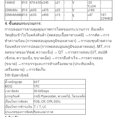
16MnD
Ø10
470-630
≥345
≥21
-
V
-20
-
℃≥34
20MnMo
Ø10
≥605
≥475
≥25
-
V
≥180
-
20MnMoNb
Ø10
≥635
≥490
≥15
-
ยู
≥47
187-
229HBS
4. ขั้นตอนกระบวนการ:
การปลอมการควบคุมคุณภาพการไหลของกระบวนการ: ลิ่มเหล็ก
วัตถุดิบเข้าไปในคลังสินค้า (ทดสอบเนื้อหาทางเคมี) →การตัด→การ
ทำความร้อน (การทดสอบอุณหภูมิของเตาเผา) →การอบชุบด้วยความ
ร้อนหลังจากการปลอม (การทดสอบอุณหภูมิของเตาหลอม) , MT, การ
ลดขนาดของ Visal, ความแข็ง) → QT →การตรวจสอบ (UT, สมบัติ
เชิงกล, ความแข็ง, ขนาดเม็ด) →การกลึงสำเร็จ→การตรวจสอบ
(ขนาด) →การบรรจุและการทำเครื่องหมาย (ประทับเหล็ก,
เครื่องหมาย) →การจัดเก็บ
5th ข้อพาณิชย์
น้ำหนักสูงสุด
60T
MOQ
1PC
เวลาจัดส่ง
30-50Days
บรรจุภัณฑ์
กรณี Plywooden, พาเลทไม้, โครงเหล็ก
เงื่อนไขการจัดส่ง
FOB; CIF; CFR; DDU;
เงื่อนไขการชำระเงิน
T / T, LC
ประเภทของการจัดส่ง
ริมทะเลอากาศ