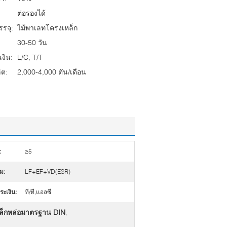
ต่อรองได้
รจุ:
ไม้พาเลทโครงเหล็ก
30-50 วัน
งิน:
L/C, T/T
ต:
2,000-4,000 ตัน/เดือน
:
≥5
ม:
LF+EF+VD(ESR)
ะเงิน:
ที/ที,แอลซี
หล็กหล่อมาตรฐาน DIN
,