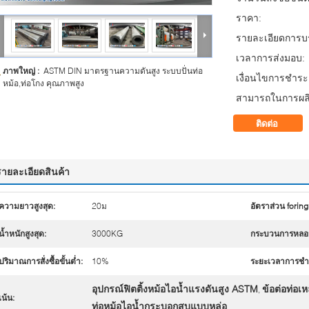
ราคา:
รายละเอียดการบร
เวลาการส่งมอบ:
ภาพใหญ่ :
ASTM DIN มาตรฐานความดันสูง ระบบปั่นท่อ
เงื่อนไขการชำระเ
หม้อ,ท่อโกง คุณภาพสูง
สามารถในการผลิ
ติดต่อ
รายละเอียดสินค้า
ความยาวสูงสุด:
20ม
อัตราส่วน foring
น้ำหนักสูงสุด:
3000KG
กระบวนการหลอ
ปริมาณการสั่งซื้อขั้นต่ำ:
10%
ระยะเวลาการชําร
อุปกรณ์ฟิตติ้งหม้อไอน้ำแรงดันสูง ASTM
ข้อต่อท่อเ
,
เน้น:
ท่อหม้อไอน้ำกระบอกสูบแบบหล่อ