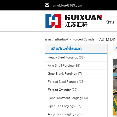
arnoldxue@163.com
บ้าน
ASTM DIN 
บ้าน
ผลิตภัณฑ์
Forged Cylinder
ผลิตภัณฑ์ทั้งหมด
Heavy Steel Forgings
(36)
Axle Shaft Forging
(35)
Gear Blank Forging
(17)
Forged Steel Flanges
(26)
Forged Cylinder
(22)
Heat Treatment Forging
(14)
Open Die Forgings
(27)
Alloy Steel Forgings
(22)