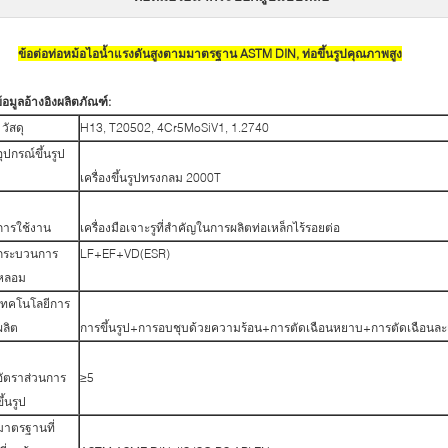
ข้อต่อท่อหม้อไอน้ำแรงดันสูงตามมาตรฐาน ASTM DIN, ท่อขึ้นรูปคุณภาพสูง
้อมูลอ้างอิงผลิตภัณฑ์:
วัสดุ
H13, T20502, 4Cr5MoSiV1, 1.2740
อุปกรณ์ขึ้นรูป
เครื่องขึ้นรูปทรงกลม 2000T
การใช้งาน
เครื่องมือเจาะรูที่สำคัญในการผลิตท่อเหล็กไร้รอยต่อ
กระบวนการ
LF+EF+VD(ESR)
หลอม
เทคโนโลยีการ
ผลิต
การขึ้นรูป+การอบชุบด้วยความร้อน+การตัดเฉือนหยาบ+การตัดเฉือนละ
อัตราส่วนการ
≥5
ขึ้นรูป
มาตรฐานที่