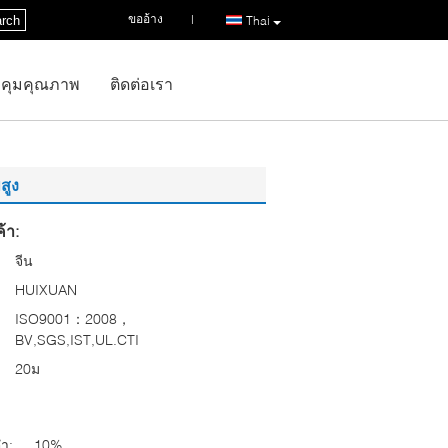
ขออ้าง
|
rch
Thai
คุมคุณภาพ
ติดต่อเรา
สูง
้า:
จีน
HUIXUAN
ISO9001：2008，
BV,SGS,IST,UL.CTI
20ม
่ำ:
10%