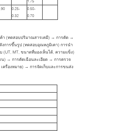
1.75
.90
0.25-
0.50-
0.32
0.70
สินค้า (ทดสอบปริมาณสารเคมี) → การตัด →
ังการขึ้นรูป (ทดสอบอุณหภูมิเตา) การนำ
(UT, MT, ขนาดที่มองเห็นได้, ความแข็ง)
รน) → การตัดเฉือนละเอียด → การตรวจ
เครื่องหมาย) → การจัดเก็บและการขนส่ง