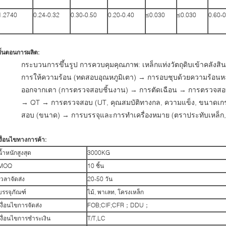
1.2740
0.24-0.32
0.30-0.50
0.20-0.40
≤0.030
≤0.030
0.60-0
ั้นตอนการผลิต:
กระบวนการขึ้นรูป การควบคุมคุณภาพ: เหล็กแท่งวัตถุดิบเข้าคลัง
การให้ความร้อน (ทดสอบอุณหภูมิเตา) → การอบชุบด้วยความร้อนหล
ออกจากเตา (การตรวจสอบชิ้นงาน) → การตัดเฉือน → การตรวจสอบ 
→ QT → การตรวจสอบ (UT, คุณสมบัติทางกล, ความแข็ง, ขนาดเก
สอบ (ขนาด) → การบรรจุและการทำเครื่องหมาย (ตราประทับเหล็ก, 
งื่อนไขทางการค้า:
น้ำหนักสูงสุด
3000KG
MOQ
10 ชิ้น
เวลาจัดส่ง
20-50 วัน
บรรจุภัณฑ์
ไม้, พาเลท, โครงเหล็ก
เงื่อนไขการจัดส่ง
FOB;CIF;CFR；DDU；
เงื่อนไขการชำระเงิน
T/T,LC