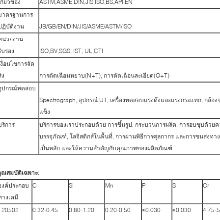
เกี่ยวข้อง
ASTM,ASME,DIN,JIS,ISO,BS,API,EN
มาตรฐานการ
ปฏิบัติงาน
JB/GB/EN/DIN/JIS/ASME/ASTM/ISO
หน่วยงาน
รับรอง
ISO,BV,SGS, IST, UL,CTI
เงื่อนไขการจัด
ส่ง
การตัดเฉือนหยาบ(N+T); การตัดเฉือนละเอียด(Q+T)
อุปกรณ์ทดสอบ
Spectrograph, อุปกรณ์ UT, เครื่องทดสอบแรงดึงและแรงกระแทก, กล้อง
แข็ง
บริการ
บริการของเราประกอบด้วย การขึ้นรูป, กระบวนการผลิต, การอบชุบด้วยคว
บรรจุภัณฑ์, โลจิสติกส์ในพื้นที่, การผ่านพิธีการศุลกากร และการขนส่งท
เป็นหลัก และให้ความสำคัญกับคุณภาพของผลิตภัณฑ์
ุณสมบัติเฉพาะ:
องค์ประกอบ
C
Si
Mn
P
S
Cr
ทางเคมี
T20502
0.32-0.45
0.80-1.20
0.20-0.50
≤0.030
≤0.030
4.75-5