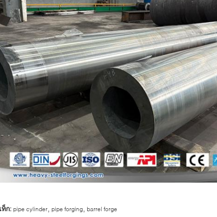
,
,
ท็ก:
pipe cylinder
pipe forging
barrel forge