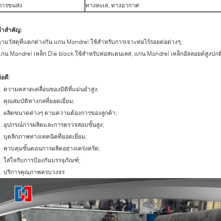
การขนส่ง
ทางทะเล, ทางอากาศ
คำสำคัญ:
ามวัสดุที่แตกต่างกัน แกน Mandrel ใช้สำหรับการเจาะท่อไร้รอยต่อต่างๆ,
กน Mandrel เหล็ก Die block ใช้สำหรับท่อสแตนเลส, แกน Mandrel เหล็กอัลลอยด์สูงปกติ
้อดี:
. ความคลาดเคลื่อนของมิติที่แม่นยำสูง;
. คุณสมบัติทางกลที่ยอดเยี่ยม;
. ผลิตขนาดต่างๆ ตามความต้องการของลูกค้า;
. อุปกรณ์การผลิตและการตรวจสอบขั้นสูง;
. บุคลิกภาพทางเทคนิคที่ยอดเยี่ยม;
. ควบคุมขั้นตอนการผลิตอย่างเคร่งครัด;
. ใส่ใจกับการป้องกันบรรจุภัณฑ์;
8. บริการคุณภาพครบวงจร