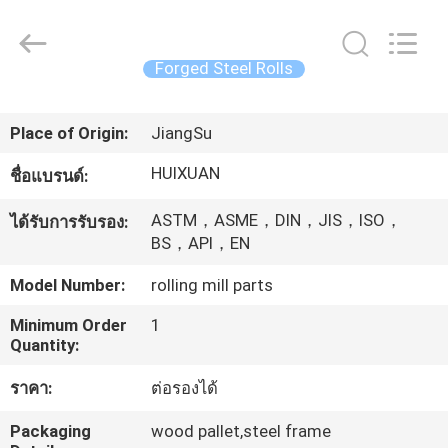
JIANGSU
HUI
XUAN
NEW
ENERGY
Forged Steel Rolls
EQUIPMENT
CO.,LTD.
All
บ้าน
Rights
Reserved.
Place of Origin:
JiangSu
HUIXUAN
ชื่อแบรนด์:
สินค้า
ASTM，ASME，DIN，JIS，ISO，
ได้รับการรับรอง:
BS，API，EN
วิดีโอ
Model Number:
rolling mill parts
Minimum Order
1
เกี่ยว
Quantity:
กับ
ราคา:
ต่อรองได้
เรา
Packaging
wood pallet,steel frame