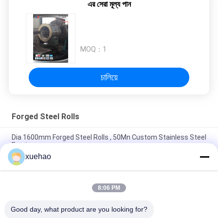
এর সেরা মূল্য পান
MOQ：
1
চালিয়ে
Forged Steel Rolls
Dia 1600mm Forged Steel Rolls , 50Mn Custom Stainless Steel
Forging
xuehao
Die Forging High Speed Roller Cast Steel High Hardness For Roll
Mill
8:06 PM
JIS Rough Open Die Forging Mechanical Vertical Grinding Roller
Shaft
Good day, what product are you looking for?