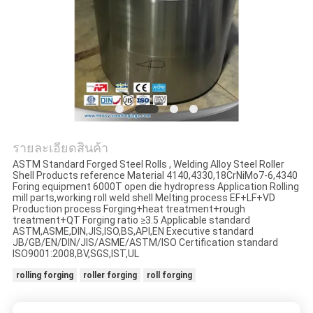
POLICY
รายละเอียดสินค้า
ASTM Standard Forged Steel Rolls , Welding Alloy Steel Roller
Shell Products reference Material 4140,4330,18CrNiMo7-6,4340
Foring equipment 6000T open die hydropress Application Rolling
mill parts,working roll weld shell Melting process EF+LF+VD
Production process Forging+heat treatment+rough
treatment+QT Forging ratio ≥3.5 Applicable standard
ASTM,ASME,DIN,JIS,ISO,BS,API,EN Executive standard
JB/GB/EN/DIN/JIS/ASME/ASTM/ISO Certification standard
ISO9001:2008,BV,SGS,IST,UL
rolling forging
roller forging
roll forging