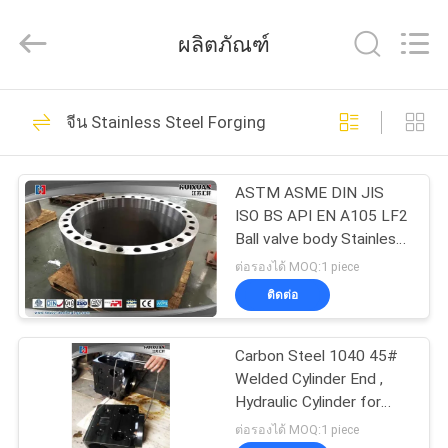
JIANGSU
HUI
XUAN
ผลิตภัณฑ์
NEW
ENERGY
EQUIPMENT
CO.,LTD.
All
36
บ้าน
Rights
จีน Stainless Steel Forging
Reserved.
Heavy Steel
Forgings
สินค้า
ASTM ASME DIN JIS
ISO BS API EN A105 LF2
Ball valve body Stainless
วิดีโอ
Steel Forging
ต่อรองได้ MOQ:1 piece
ติดต่อ
35
เกี่ยว
Carbon Steel 1040 45#
Axle Shaft Forging
กับ
Welded Cylinder End ,
Hydraulic Cylinder for
เรา
Engineering Machine
ต่อรองได้ MOQ:1 piece