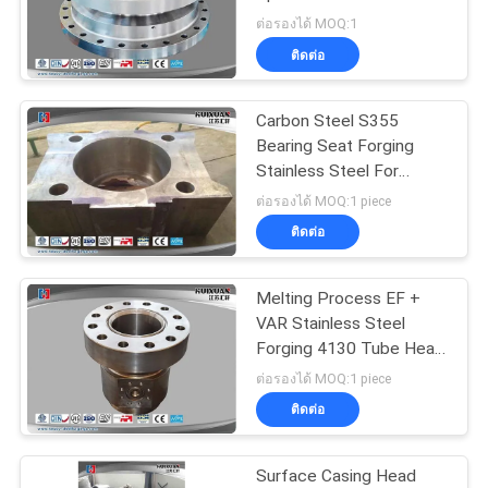
POLICY
ต่อรองได้ MOQ:1
ติดต่อ
23
Carbon Steel S355
Forged Cylinder
Bearing Seat Forging
Stainless Steel For
Rolling Mills
ต่อรองได้ MOQ:1 piece
ติดต่อ
Melting Process EF +
14
VAR Stainless Steel
Heat Treatment
Forging 4130 Tube Head
Stone
ต่อรองได้ MOQ:1 piece
Forging
ติดต่อ
Surface Casing Head