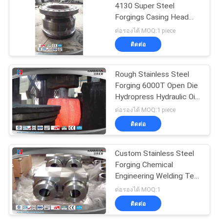
4130 Super Steel
Forgings Casing Head
27
Alloy Steel Casing Head
ต่อรองได้ MOQ:1 piece
ติดต่อ
Open Die Forgings
Rough Stainless Steel
Forging 6000T Open Die
Hydropress Hydraulic Oil
Cylinder
ต่อรองได้ MOQ:1 piece
ติดต่อ
22
Custom Stainless Steel
Alloy Steel Forgings
Forging Chemical
Engineering Welding Tee
Joint Pipe
ต่อรองได้ MOQ:1
ติดต่อ