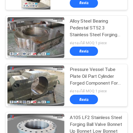
Parts
ติดต่อ
ทัวร์
Alloy Steel Bearing
17
Pedestal ST52.3
โรงงาน
Stainless Steel Forging
Gear Blank Forging
Turntable Bearing
ต่อรองได้ MOQ:1 piece
Pedestal
ควบคุม
ติดต่อ
คุณภาพ
Pressure Vessel Tube
Plate Oil Part Cylinder
Forged Component For
แผนผัง
26
Petrochemical Industry
ต่อรองได้ MOQ:1 piece
Forged Steel
ติดต่อ
เว็บไซต์
Flanges
A105 LF2 Stainless Steel
PRIVACY
Forging Ball Valve Bonnet
Up Bonnet Low Bonnet