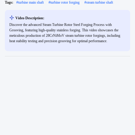
Tags:
#
turbine main shaft
#
turbine rotor forging
#
steam turbine shaft
Video Description:
Discover the advanced Steam Turbine Rotor Steel Forging Process with
Grooving, featuring high-quality stainless forging. This video showcases the
meticulous production of 28CrNiMoV steam turbine rotor forgings, including
heat stability testing and precision grooving for optimal performance.