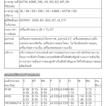
มาตรฐานที่
ASTM, ASME, DIN, JIS, ISO, BS, API, EN
ใช้บังคับ
มาตรฐานผู้
JB / GB / EN / DIN / JIS / ASME / ASTM / ISO
บริหาร
ผู้มีสิทธิ์ออก
ISO9001: 2008, BV, SGS, IST, UL.CTI
ใบรับรอง
ระยะเวลา
เครื่องจักรหยาบ (N + T); QT
การจัดส่ง
อุปกรณ์
เครื่องตรวจสอบสเปกโตรกราฟ, อุปกรณ์ UT, เครื่องทดสอบแรงดึง
ทดสอบ
และขนาดกะทัดรัด, เครื่องตรวจสอบโลหะ, ไมโครมิเตอร์ภายนอก,
เครื่องวัดความเบื่อ, เครื่องทดสอบความแข็ง
บริการ
บริการของเราประกอบด้วยการปลอมกระบวนการบำบัดรักษาความ
ร้อนการกลึงสำเร็จลัดวงจรลอจิสติกส์โลจิสติกส์ลูกค้าและการเดินเรือ
เราเอาความต้องการของลูกค้าเป็นสิ่งสำคัญและใส่ใจกับคุณภาพของ
ผลิตภัณฑ์
คุณสมบัติแบบกำหนดเอง:
องค์ประกอบ
C
ศรี
Mn
P
S
Cr
Ni
Mo
คน
ของวัสดุ
อื่น ๆ
4140
0.38-
0.15-
0.60-
≤0.035
≤0.040
0.80-
-
0.15-
-
0.43
0.35
0.90
1.10
0.25
4330
0.28-
0.10-
0.85-
≤0.020
≤0.020
0.80-
1.10-
0.35-
-
0.33
0.35
1.15
1.10
1.40
0.55
18CrNiMo7-6
0.15-
0.17-
0.50-
≤0.025
≤0.025
1.50-
1.40-
0.25-