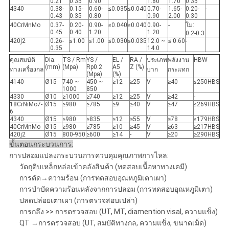
0.21
0.35
0.90
1.80
1.70
0.35
4340
0.38-
0.15-
0.60-
≤0.035
≤0.040
0.70-
1.65-
0.20-
-
0.43
0.35
0.80
0.90
2.00
0.30
40CrMnMo
0.37-
0.20-
0.90-
≤0.040
≤0.040
0.90-
-
โม:
0.45
0.40
1.20
1.20
0.2-0.3
420j2
0.26-
≤1.00
≤1.00
≤0.030
≤0.035
12.0 ~
≤ 0.60
-
0.35
14.0
คุณสมบัติ
Dia.
TS / Rm
YS /
EL /
RA /
ประเภท
พลังงาน
HBW
(mm)
(Mpa)
Rp0.2
A5
Z (%)
ทางเครื่องกล
บาก
กระแทก
(Mpa)
(%)
4140
Ø15
740 ~
450 ~
≥12
≥25
V
≥40
≤250HBS
1000
850
4330
Ø10
≥1000
≥740
≥12
≥25
V
≥42
-
18CrNiMo7-
Ø15
≥980
≥785
≥9
≥40
V
≥47
≤269HBS
6
4340
Ø15
≥980
≥835
≥12
≥55
V
≥78
≤179HBS
40CrMnMo
Ø15
≥980
≥785
≥10
≥45
V
≥63
≥217HBS
420j2
Ø15
800-950
≥600
≥14
-
V
≥20
≥290HBS
ขั้นตอนกระบวนการ:
การปลอมแปลงกระบวนการควบคุมคุณภาพการไหล:
วัตถุดิบเหล็กหล่อเข้าคลังสินค้า (ทดสอบเนื้อหาทางเคมี)
การตัด→ความร้อน (การทดสอบอุณหภูมิเตาเผา)
การบำบัดความร้อนหลังจากการปลอม (การทดสอบอุณหภูมิเตา)
ปลดปล่อยเตาเผา (การตรวจสอบเปล่า)
การกลึง >> การตรวจสอบ (UT, MT, diamention visal, ความแข็ง)
QT →การตรวจสอบ (UT, สมบัติทางกล, ความแข็ง, ขนาดเม็ด)