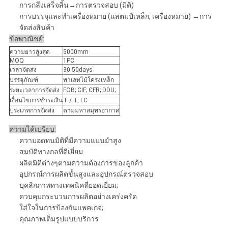
การกลึงเสร็จสิ้น→การตรวจสอบ (มิติ)
การบรรจุและทำเครื่องหมาย (แสตมป์เหล็ก, เครื่องหมาย) →การ
จัดส่งสินค้า
ข้อพาณิชย์:
ความยาวสูงสุด
5000mm
MOQ
1PC
เวลาจัดส่ง
30-50days
บรรจุภัณฑ์
พาเลทไม้โครงเหล็ก
ระยะเวลาการจัดส่ง
FOB; CIF; CFR; DDU;
เงื่อนไขการชำระเงิน
T / T, LC
ประเภทการจัดส่ง
ตามมหาสมุทรอากาศ
ความได้เปรียบ:
ความอดทนมิติที่มีความแม่นยำสูง
สมบัติทางกลที่ดีเยี่ยม
ผลิตมิติต่างๆตามความต้องการของลูกค้า
อุปกรณ์การผลิตขั้นสูงและอุปกรณ์ตรวจสอบ
บุคลิกภาพทางเทคนิคที่ยอดเยี่ยม;
ควบคุมกระบวนการผลิตอย่างเคร่งครัด
ใส่ใจในการป้องกันแพคเกจ;
คุณภาพเต็มรูปแบบบริการ