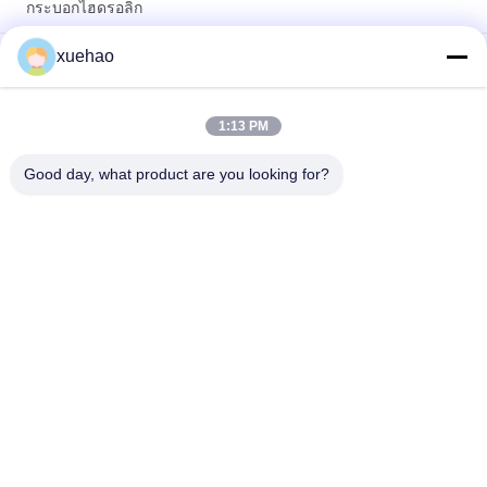
กระบอกไฮดรอลิก
ASTM Shape Open Die Forged Cylinder Barrel Barrel Forging
xuehao
เครื่องโกงกระบอกกระบอก
ASTM DIN มาตรฐานความดันสูง ระบบปั่นท่อหม้อ,ท่อโกง คุณภาพ
1:13 PM
สูง
Good day, what product are you looking for?
หมวดหมู่ยอดนิยม
ทั้งหมด
Heavy Steel 
Axle Shaft Forging
Forgings
Forged Steel 
Gear Blank Forging
Flanges
Heat Treatment 
Forged Cylinder
Forging
Open Die Forgings
Alloy Steel Forgings