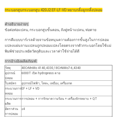
กระบอกสูบกระบอกสูบ 420J2 EF-LF-VD หยาบกลิ้งลูกกลิ้งปลอม
คำอธิบายง่ายๆ:
ข้อต่อท่อแปลน, กระบอกสูบขั้นตอน, ถังคู่หน้าแปลน, ท่อตาย
การตีแบบบาร์เรลด้วยจานข้อหนุนความต้องการขั้นสูงในการปลอม
แปลงแผ่นจานแปลนถูกปลอมแปลงโดยตรงจากตัวกระบอกโดยใช้แม่
พิมพ์ช่วยประหยัดวัตถุดิบและเวลาค่าใช้จ่ายได้ดี
การอ้างอิงผลิตภัณฑ์:
วัสดุ
40CrMnMo 4140,4330,18CrNiMo7-6,4340
อุปกรณ์
6000T เปิด hydropress ตาย
ปลอม
ใบสมัคร
อุปกรณ์ไฟฟ้า, โลหะ, เหมือง, เครื่องกด
กระบวนการ
EF + LF + VD
หลอม
กระบวนการ
การปลอม + การรักษาความร้อน + เครื่องจักรหยาบ + QT
ผลิต
อัตราส่วน
≥4
การปลอม