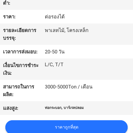
ต่ำ:
ทัวร์
ราคา:
ต่อรองได้
โรงงาน
รายละเอียดการ
พาเลทไม้, โครงเหล็ก
บรรจุ:
เวลาการส่งมอบ:
20-50 วัน
ควบคุม
L/C, T/T
เงื่อนไขการชำระ
คุณภาพ
เงิน:
สามารถในการ
3000-5000Ton / เดือน
แผนผัง
ผลิต:
เว็บไซต์
,
แสงสูง:
ท่อกระบอก
บาร์เรลปลอม
PRIVACY
ราคาถูกที่สุด