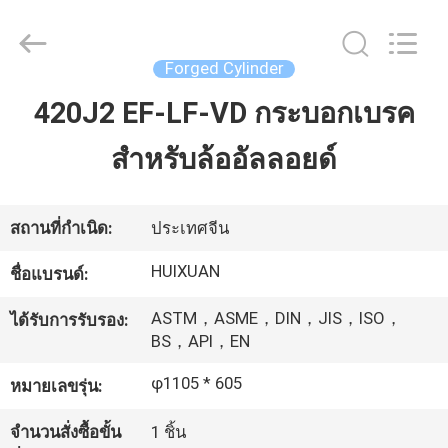
JIANGSU
HUI
XUAN
NEW
ENERGY
Forged Cylinder
EQUIPMENT
CO.,LTD.
All
420J2 EF-LF-VD กระบอกเบรค
บ้าน
Rights
Reserved.
สำหรับล้ออัลลอยด์
สินค้า
สถานที่กำเนิด:
ประเทศจีน
วิดีโอ
HUIXUAN
ชื่อแบรนด์:
ASTM，ASME，DIN，JIS，ISO，
ได้รับการรับรอง:
เกี่ยว
BS，API，EN
กับ
φ1105 * 605
หมายเลขรุ่น:
เรา
จำนวนสั่งซื้อขั้น
1 ชิ้น