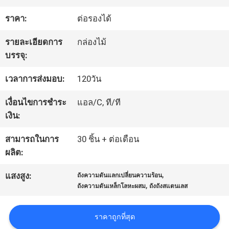
ราคา:
ต่อรองได้
ทัวร์
รายละเอียดการ
กล่องไม้
โรงงาน
บรรจุ:
เวลาการส่งมอบ:
120วัน
ควบคุม
เงื่อนไขการชำระ
แอล/C, ที/ที
คุณภาพ
เงิน:
สามารถในการ
30 ชิ้น + ต่อเดือน
แผนผัง
ผลิต:
,
เว็บไซต์
แสงสูง:
ถังความดันแลกเปลี่ยนความร้อน
,
ถังความดันเหล็กโลหะผสม
ถังถังสแตนเลส
PRIVACY
ราคาถูกที่สุด