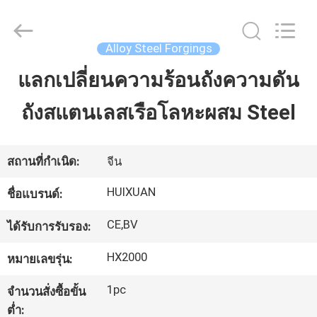
JIANGSU
HUI
XUAN
NEW
ENERGY
Alloy Steel Forgings
EQUIPMENT
CO.,LTD.
All
แลกเปลี่ยนความร้อนถังความดัน
บ้าน
Rights
Reserved.
ถังสแตนเลสเรือโลหะผสม Steel
สินค้า
สถานที่กำเนิด:
จีน
วิดีโอ
HUIXUAN
ชื่อแบรนด์:
CE,BV
ได้รับการรับรอง:
เกี่ยว
HX2000
หมายเลขรุ่น:
กับ
1pc
จำนวนสั่งซื้อขั้น
เรา
ต่ำ: