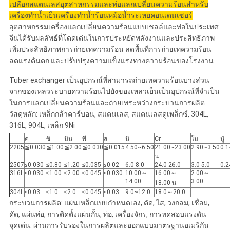
เปลือกสแตนเลสอุตสาหกรรมและท่อแลกเปลี่ยนความร้อนสำหรับ
เครื่องทำน้ำเย็นเครื่องทำน้ำร้อนหม้อน้ำระเหยคอนเดนเซอร์
อุตสาหกรรมเครื่องแลกเปลี่ยนความร้อนแบบเชลล์และท่อในประเทศ
จีนได้รับผลลัพธ์ที่โดดเด่นในการประหยัดพลังงานและประสิทธิภาพ
เพิ่มประสิทธิภาพการถ่ายเทความร้อน ลดพื้นที่การถ่ายเทความร้อน
ลดแรงดันตก และปรับปรุงความแข็งแรงทางความร้อนของโรงงาน
Tuber exchanger เป็นอุปกรณ์ที่สามารถถ่ายเทความร้อนบางส่วน
จากของเหลวระบายความร้อนไปยังของเหลวเย็นเป็นอุปกรณ์ที่จำเป็น
ในการแลกเปลี่ยนความร้อนและถ่ายเทระหว่างกระบวนการผลิต
วัสดุหลัก: เหล็กกล้าคาร์บอน, สแตนเลส, สแตนเลสดูเพล็กซ์, 304L,
316L, 904L, เหล็ก 9Ni
ค
ซิ
มิน
พี
ส
นิ
Cr
โม
นู๋
2205
≦0.030
≦1.00
≦2.00
≦0.030
≦0.015
4.50~6.50
21.00~23.00
2.90~3.50
0.1
น.
2507
≤0.030
≤0.80
≤1.20
≤0.035
≤0.02
6.0-8.0
24.0-26.0
3.0-5.0
0.2
316L
≤0.030
≤1.00
≤2.00
≤0.045
≤0.030
10.00～
16.00～
2.00～
14.00
3.00
18.00 น.
304L
≤0.03
≤1.0
≤2.0
≤0.045
≤0.03
9.0~12.0
18.0～20.0
กระบวนการผลิต: แผ่นเหล็กแบบกำหนดเอง, ตัด, ไส, วงกลม, เชื่อม,
ดัด, แผ่นท่อ, การติดตั้งแผ่นกั้น, ท่อ, เครื่องจักร, การทดสอบแรงดัน
จุดเด่น: ผ่านการรับรองในการผลิตและออกแบบมาตรฐานอเมริกัน