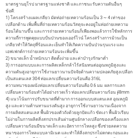
มาตรฐานยุโรป มาตรฐานแห่งชาติ และภาชนะรับความดันอื่นๆ
ข้อดี:
1) โครงสร้างแผลเกลียว มัดท่อถ่ายเทความร้อนเป็น 3 ~ 4 เท่าของ
เปลือกด้าน เพิ่มพื้นที่ถ่ายเทความร้อนวัสดุจะคงอยู่ในท่อถ่ายเทความ
ร้อนได้นานขึ้น และการถ่ายเทความร้อนก็เพียงพอแล้วการใช้หลักการ
ความถี่การพูดคุยแบบปั่นป่วนของเออร์ไวน์ โครงสร้างการม้วนเป็น
เกลียวทำให้วัตถุที่ร้อนและเย็นทำให้เกิดความปั่นป่วนรุนแรง และ
เอฟเฟกต์การถ่ายเทความร้อนจะเพิ่มขึ้น
2) ขนาดเล็ก น้ำหนักเบา ติดตั้งง่าย และค่าบำรุงรักษาต่ำ
3) การออกแบบและการผลิตเหล็กกล้าไร้สนิมทนต่ออุณหภูมิสูงและ
ความดันสูงอายุการใช้งานยาวนานปัจจัยด้านความปลอดภัยสูงเปลือก
เป็นสแตนเลส 304 ท่อแลกเปลี่ยนความร้อนคือ 316L
ความหนาของผนังท่อแลกเปลี่ยนความร้อนคือ 0.6 มม. ผลการแลก
เปลี่ยนความร้อนทำได้อย่างรวดเร็ว ท่อแลกเปลี่ยนความร้อน ∮8mm
4) แนวโน้มการปรับขนาดที่ต่ำมาก การออกแบบสแตนเลส อุณหภูมิ
สูง และความต้านทานแรงดันสูง อายุการใช้งานยาวนานเนื่องจาก
การผลิตสแตนเลส พื้นผิวของตัวถังด้วยลูกปัดแก้ว ขัดเงา พื้นผิวเรียบ
ไม่ง่ายในการผลิตสิ่งสกปรกเส้นผ่านศูนย์กลางเปลือกของเครื่องแลก
เปลี่ยนความร้อนมีขนาดเล็ก และอัตราการไหลสูง ซึ่งช่วยลดความ
หนาของการไหลแบบลามิเนต และทำให้สิ่งสกปรกไม่ตกตะกอนและ