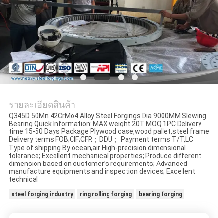
POLICY
รายละเอียดสินค้า
Q345D 50Mn 42CrMo4 Alloy Steel Forgings Dia 9000MM Slewing
Bearing Quick Information: MAX weight 20T MOQ 1PC Delivery
time 15-50 Days Package Plywood case,wood pallet,steel frame
Delivery terms FOB;CIF;CFR；DDU； Payment terms T/T,LC
Type of shipping By ocean,air High-precision dimensional
tolerance; Excellent mechanical properties; Produce different
dimension based on customer’s requirements; Advanced
manufacture equipments and inspection devices; Excellent
technical
steel forging industry
ring rolling forging
bearing forging