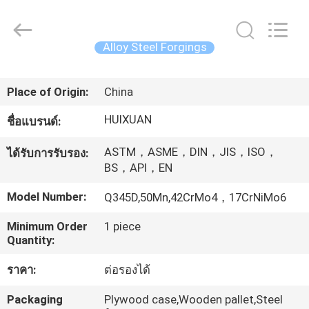
JIANGSU
HUI
XUAN
NEW
ENERGY
Alloy Steel Forgings
EQUIPMENT
CO.,LTD.
All
บ้าน
Rights
Reserved.
Place of Origin:
China
HUIXUAN
ชื่อแบรนด์:
สินค้า
ASTM，ASME，DIN，JIS，ISO，
ได้รับการรับรอง:
BS，API，EN
วิดีโอ
Model Number:
Q345D,50Mn,42CrMo4，17CrNiMo6
Minimum Order
1 piece
เกี่ยว
Quantity:
กับ
ราคา:
ต่อรองได้
เรา
Packaging
Plywood case,Wooden pallet,Steel