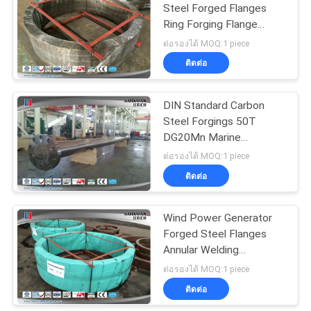
Steel Forged Flanges
Ring Forging Flange
9000MM Diameter
ต่อรองได้ MOQ:1 piece
ติดต่อ
DIN Standard Carbon
Steel Forgings 50T
DG20Mn Marine
Intermediate Shaft
ต่อรองได้ MOQ:1 piece
ติดต่อ
Wind Power Generator
Forged Steel Flanges
Annular Welding
Customized
ต่อรองได้ MOQ:1 piece
ติดต่อ