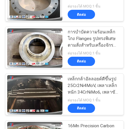
POLICY
ต่อรองได้ MOQ:1 ชิ้น
ติดต่อ
การบําบัดความร้อนเหล็ก
โกง Flanges รูปทรงพิเศษ
ตามสั่งสําหรับเครื่องจักร
กล
ต่อรองได้ MOQ:1 ชิ้น
ติดต่อ
เหล็กกล้าอัลลอยด์ตีขึ้นรูป
25Cr2Ni4MoV, เพลาเหล็ก
หนัก 34CrNiMo6, เพลาขับ
มอเตอร์
ต่อรองได้ MOQ:1 ชิ้น
ติดต่อ
16Mn Precision Carbon