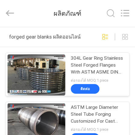
JIANGSU
HUI
XUAN
ผลิตภัณฑ์
NEW
ENERGY
EQUIPMENT
CO.,LTD.
All
บ้าน
Rights
forged gear blanks ผลิตออนไลน์
Reserved.
สินค้า
304L Gear Ring Stainless
Steel Forged Flanges
With ASTM ASME DIN
วิดีโอ
Standard
ต่อรองได้ MOQ:1 piece
ติดต่อ
เกี่ยว
ASTM Large Diameter
กับ
Steel Tube Forging
Customized For Cast
เรา
Gear Ring
ต่อรองได้ MOQ:1 piece