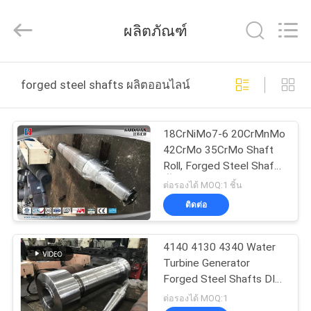
JIANGSU
HUI
XUAN
ผลิตภัณฑ์
NEW
ENERGY
EQUIPMENT
CO.,LTD.
All
บ้าน
Rights
forged steel shafts ผลิตออนไลน์
Reserved.
สินค้า
18CrNiMo7-6 20CrMnMo
42CrMo 35CrMo Shaft
Roll, Forged Steel Shafts
วิดีโอ
ชิ้นส่วนเครื่องจักร
ต่อรองได้ MOQ:1 ชิ้น
ติดต่อ
เกี่ยว
4140 4130 4340 Water
กับ
Turbine Generator
Forged Steel Shafts DIN
เรา
Standard
ต่อรองได้ MOQ:1