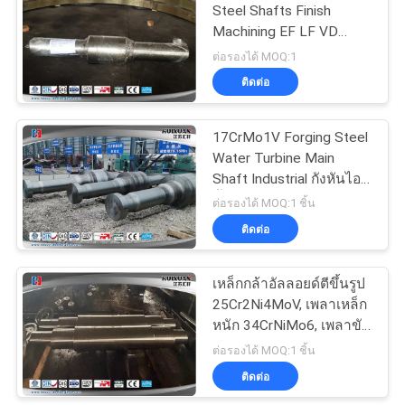
Steel Shafts Finish
Machining EF LF VD
Melting Process
ต่อรองได้ MOQ:1
ติดต่อ
17CrMo1V Forging Steel
Water Turbine Main
Shaft Industrial กังหันไอ
น้ำขนาดใหญ่ Rotor
ต่อรองได้ MOQ:1 ชิ้น
ติดต่อ
เหล็กกล้าอัลลอยด์ตีขึ้นรูป
25Cr2Ni4MoV, เพลาเหล็ก
หนัก 34CrNiMo6, เพลาขับ
มอเตอร์
ต่อรองได้ MOQ:1 ชิ้น
ติดต่อ